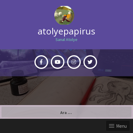
atolyepapirus
Sanal Atolye
Arama:
Menu