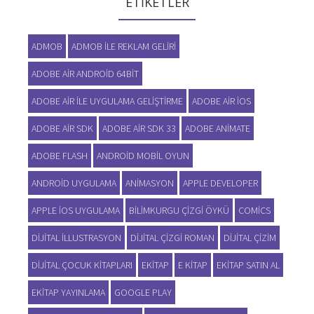
ETIKETLER
ADMOB
ADMOB ILE REKLAM GELIRI
ADOBE AIR ANDROID 64BIT
ADOBE AIR ILE UYGULAMA GELIŞTIRME
ADOBE AIR IOS
ADOBE AIR SDK
ADOBE AIR SDK 33
ADOBE ANIMATE
ADOBE FLASH
ANDROID MOBIL OYUN
ANDROID UYGULAMA
ANIMASYON
APPLE DEVELOPER
APPLE IOS UYGULAMA
BILIMKURGU ÇIZGI ÖYKÜ
COMICS
DIJITAL ILLUSTRASYON
DIJITAL ÇIZGI ROMAN
DIJITAL ÇIZIM
DIJITAL ÇOCUK KITAPLARI
EKITAP
E KITAP
EKITAP SATIN AL
EKITAP YAYINLAMA
GOOGLE PLAY