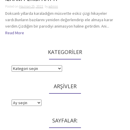
Posted on
Haziran 25, 2022
by
admin
Doksanlı yıllarda karaladığım müsvette eskiz çizgi hikayeler
vardı.Bunların bazılarını yeniden değerlendirip ele almaya karar
verdim.Çizdiğim bir parodiyi animasyon haline getirdim. Ani...
Read More
KATEGORİLER
KATEGORİLER
ARŞİVLER
ARŞİVLER
SAYFALAR: