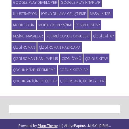
GOOGLE PLAY DEVELOPER
GOOGLE PLAY KITAPLAR
ILLUSTRASYON
IOS UYGULAMA GELIŞTIRME
MASAL KITABI
MOBIL OYUN
MOBIL OYUN YAPIMI
RESIMLI EKITAP
RESIMLI MASALLAR
RESIMLI ÇOCUK ÖYKÜLERI
ÇIZGI EKITAP
ÇIZGI ROMAN
ÇIZGI ROMAN HAZIRLAMA
ÇIZGI ROMAN NASIL YAPILIR
ÇIZGI ÖYKÜ
ÇIZIGI E-KITAP
ÇOCUK KITABI RESIMLEME
ÇOCUK KITAPLARI
ÇOCUKLAR IÇIN EKITAPLAR
ÇOCUKLAR IÇIN HIKAYELER
Powered by
Plum Theme
.
(c) AtolyePapirus...M.M.YILDIRIM...