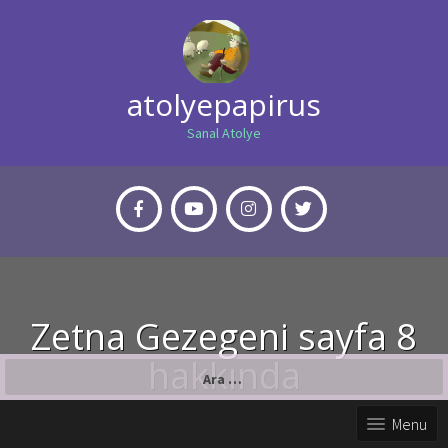
atolyepapirus
Sanal Atolye
Zetna Gezegeni sayfa 8
hakkında
Arama:
Menu