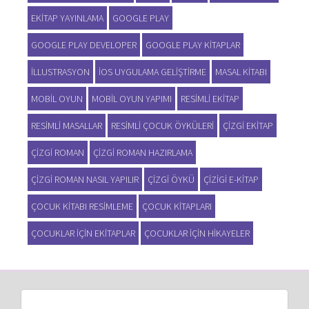
EKITAP YAYINLAMA
GOOGLE PLAY
GOOGLE PLAY DEVELOPER
GOOGLE PLAY KITAPLAR
ILLUSTRASYON
IOS UYGULAMA GELIŞTIRME
MASAL KITABI
MOBIL OYUN
MOBIL OYUN YAPIMI
RESIMLI EKITAP
RESIMLI MASALLAR
RESIMLI ÇOCUK ÖYKÜLERI
ÇIZGI EKITAP
ÇIZGI ROMAN
ÇIZGI ROMAN HAZIRLAMA
ÇIZGI ROMAN NASIL YAPILIR
ÇIZGI ÖYKÜ
ÇIZIGI E-KITAP
ÇOCUK KITABI RESIMLEME
ÇOCUK KITAPLARI
ÇOCUKLAR IÇIN EKITAPLAR
ÇOCUKLAR IÇIN HIKAYELER