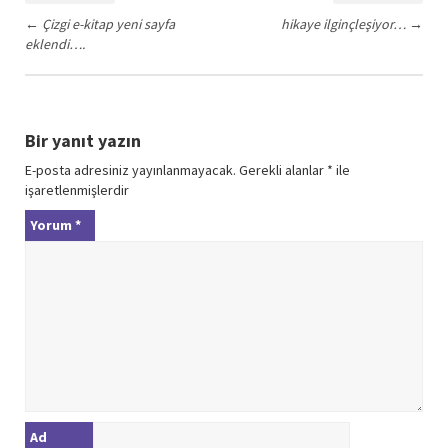
←
Çizgi e-kitap yeni sayfa
hikaye ilginçleşiyor…
→
eklendi….
Bir yanıt yazın
E-posta adresiniz yayınlanmayacak.
Gerekli alanlar
*
ile
işaretlenmişlerdir
Yorum
*
Ad