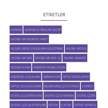
ETIKETLER
ADMOB
ADMOB ILE REKLAM GELIRI
ADOBE AIR ANDROID 64BIT
ADOBE AIR ILE UYGULAMA GELIŞTIRME
ADOBE AIR IOS
ADOBE AIR SDK
ADOBE AIR SDK 33
ADOBE ANIMATE
ADOBE FLASH
ANDROID MOBIL OYUN
ANDROID UYGULAMA
ANIMASYON
APPLE DEVELOPER
APPLE IOS UYGULAMA
BILIMKURGU ÇIZGI ÖYKÜ
COMICS
DIJITAL ILLUSTRASYON
DIJITAL ÇIZGI ROMAN
DIJITAL ÇIZIM
DIJITAL ÇOCUK KITAPLARI
EKITAP
E KITAP
EKITAP SATIN AL