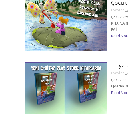
Çocuk 
Posted on
E
Çocuk kit
KİTAPLAR
EĞİ...
Read Mor
Lidya 
Posted on
Ey
Çocuklar i
Ejderha Di
Read Mor