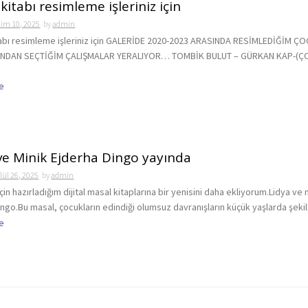
kitabı resimleme işleriniz için
kim 10, 2025
by
admin
abı resimleme işleriniz için GALERİDE 2020-2023 ARASINDA RESİMLEDİĞİM Ç
INDAN SEÇTİĞİM ÇALIŞMALAR YERALIYOR… TOMBİK BULUT – GÜRKAN KAP-(
e
ve Minik Ejderha Dingo yayında
lül 26, 2025
by
admin
çin hazırladığım dijital masal kitaplarına bir yenisini daha ekliyorum.Lidya ve 
ngo.Bu masal, çocukların edindiği olumsuz davranışların küçük yaşlarda şekil.
e