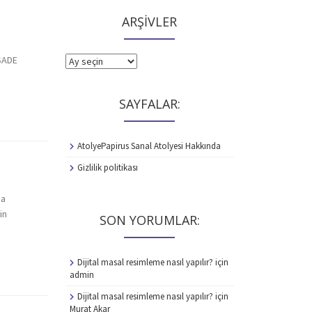
ARŞİVLER
SADE
ARŞİVLER
SAYFALAR:
AtolyePapirus Sanal Atolyesi Hakkında
Gizlilik politikası
da
in
SON YORUMLAR:
Dijital masal resimleme nasıl yapılır?
için
admin
Dijital masal resimleme nasıl yapılır?
için
Murat Akar