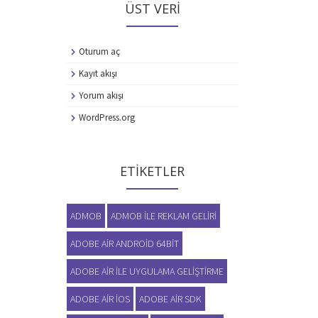
ÜST VERI
Oturum aç
Kayıt akışı
Yorum akışı
WordPress.org
ETIKETLER
ADMOB
ADMOB ILE REKLAM GELIRI
ADOBE AIR ANDROID 64BIT
ADOBE AIR ILE UYGULAMA GELIŞTIRME
ADOBE AIR IOS
ADOBE AIR SDK