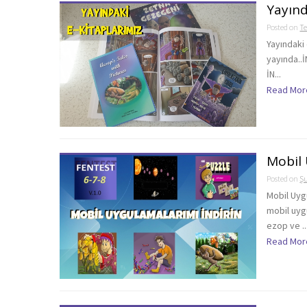
Yayınd
Posted on
T
Yayındaki
yayında..
İN...
Read Mor
Mobil 
Posted on
Şu
Mobil Uyg
mobil uygu
ezop ve ..
Read Mor