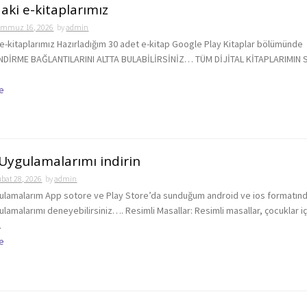
aki e-kitaplarımız
emmuz 16, 2026
by
admin
 e-kitaplarımız Hazırladığım 30 adet e-kitap Google Play Kitaplar bölümünde
İNDİRME BAĞLANTILARINI ALTTA BULABİLİRSİNİZ… TÜM DİJİTAL KİTAPLARIMIN 
e
Uygulamalarımı indirin
bat 28, 2026
by
admin
ulamalarım App sotore ve Play Store’da sunduğum android ve ios formatın
lamalarımı deneyebilirsiniz…. Resimli Masallar: Resimli masallar, çocuklar iç
.
e