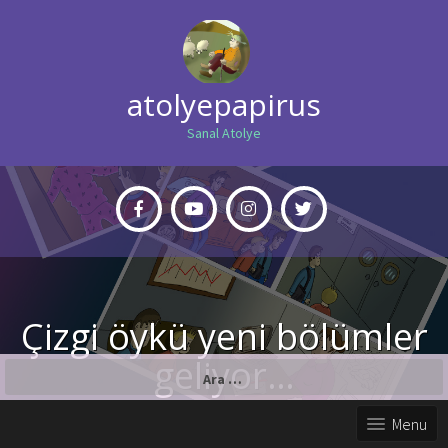
atolyepapirus
Sanal Atolye
Çizgi öykü yeni bölümler
geliyor…
Arama:
Menu