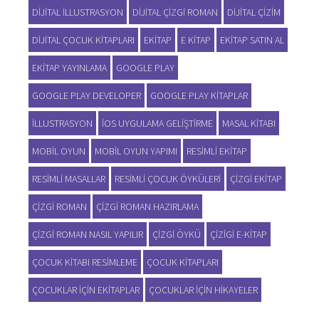
DIJITAL ILLUSTRASYON
DIJITAL ÇIZGI ROMAN
DIJITAL ÇIZIM
DIJITAL ÇOCUK KITAPLARI
EKITAP
E KITAP
EKITAP SATIN AL
EKITAP YAYINLAMA
GOOGLE PLAY
GOOGLE PLAY DEVELOPER
GOOGLE PLAY KITAPLAR
ILLUSTRASYON
IOS UYGULAMA GELIŞTIRME
MASAL KITABI
MOBIL OYUN
MOBIL OYUN YAPIMI
RESIMLI EKITAP
RESIMLI MASALLAR
RESIMLI ÇOCUK ÖYKÜLERI
ÇIZGI EKITAP
ÇIZGI ROMAN
ÇIZGI ROMAN HAZIRLAMA
ÇIZGI ROMAN NASIL YAPILIR
ÇIZGI ÖYKÜ
ÇIZIGI E-KITAP
ÇOCUK KITABI RESIMLEME
ÇOCUK KITAPLARI
ÇOCUKLAR IÇIN EKITAPLAR
ÇOCUKLAR IÇIN HIKAYELER