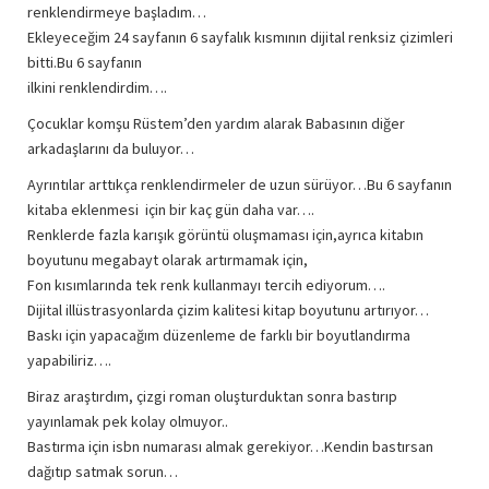
renklendirmeye başladım…
Ekleyeceğim 24 sayfanın 6 sayfalık kısmının dijital renksiz çizimleri
bitti.Bu 6 sayfanın
ilkini renklendirdim….
Çocuklar komşu Rüstem’den yardım alarak Babasının diğer
arkadaşlarını da buluyor…
Ayrıntılar arttıkça renklendirmeler de uzun sürüyor…Bu 6 sayfanın
kitaba eklenmesi için bir kaç gün daha var….
Renklerde fazla karışık görüntü oluşmaması için,ayrıca kitabın
boyutunu megabayt olarak artırmamak için,
Fon kısımlarında tek renk kullanmayı tercih ediyorum….
Dijital illüstrasyonlarda çizim kalitesi kitap boyutunu artırıyor…
Baskı için yapacağım düzenleme de farklı bir boyutlandırma
yapabiliriz….
Biraz araştırdım, çizgi roman oluşturduktan sonra bastırıp
yayınlamak pek kolay olmuyor..
Bastırma için isbn numarası almak gerekiyor…Kendin bastırsan
dağıtıp satmak sorun…