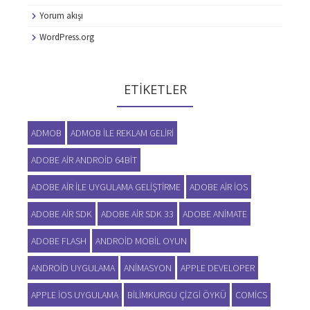
Yorum akışı
WordPress.org
ETIKETLER
ADMOB
ADMOB ILE REKLAM GELIRI
ADOBE AIR ANDROID 64BIT
ADOBE AIR ILE UYGULAMA GELIŞTIRME
ADOBE AIR IOS
ADOBE AIR SDK
ADOBE AIR SDK 33
ADOBE ANIMATE
ADOBE FLASH
ANDROID MOBIL OYUN
ANDROID UYGULAMA
ANIMASYON
APPLE DEVELOPER
APPLE IOS UYGULAMA
BILIMKURGU ÇIZGI ÖYKÜ
COMICS