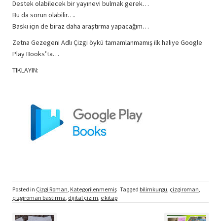
Destek olabilecek bir yayınevi bulmak gerek…
Bu da sorun olabilir….
Baskı için de biraz daha araştırma yapacağım…
Zetna Gezegeni Adlı Çizgi öykü tamamlanmamış ilk haliye Google
Play Books’ta…
TIKLAYIN:
Posted in
Çizgi Roman
,
Kategorilenmemiş
Tagged
bilimkurgu
,
çizgiroman
,
çizgiroman bastırma
,
dijital çizim
,
e kitap
Post