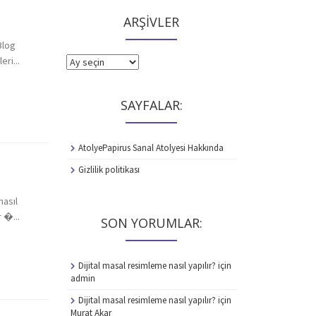
ARŞİVLER
Blog
eri...
ARŞİVLER
SAYFALAR:
AtolyePapirus Sanal Atolyesi Hakkında
Gizlilik politikası
nasıl
 �...
SON YORUMLAR:
Dijital masal resimleme nasıl yapılır?
için
admin
Dijital masal resimleme nasıl yapılır?
için
Murat Akar