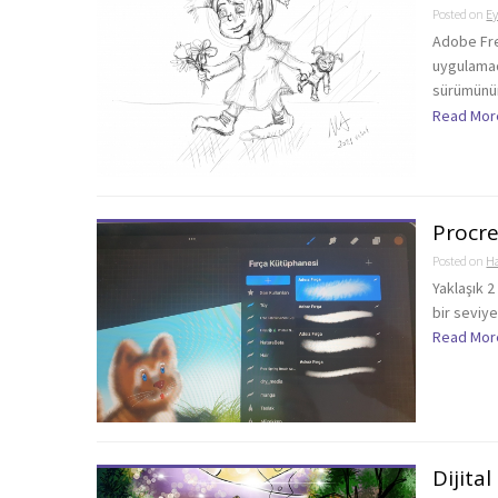
Posted on
Ey
Adobe Fr
uygulamad
sürümünün 
Read Mor
Procre
Posted on
Ha
Yaklaşık 2
bir seviye
Read Mor
Dijita