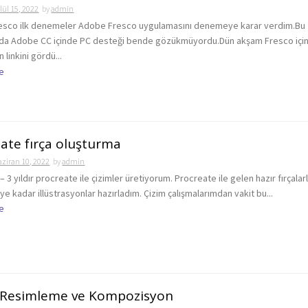
lül 15, 2022
by
admin
esco ilk denemeler Adobe Fresco uygulamasını denemeye karar verdim.Bu
a Adobe CC içinde PC desteği bende gözükmüyordu.Dün akşam Fresco için
linkini gördü...
e
ate fırça oluşturma
ziran 10, 2022
by
admin
 – 3 yıldır procreate ile çizimler üretiyorum. Procreate ile gelen hazır fırçalarl
ye kadar illüstrasyonlar hazırladım. Çizim çalışmalarımdan vakit bu...
e
l Resimleme ve Kompozisyon