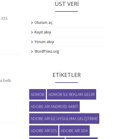
ÜST VERI
 iOS
Oturum aç
Kayıt akışı
Yorum akışı
WordPress.org
ETIKETLER
a belli
ADMOB
ADMOB ILE REKLAM GELIRI
ADOBE AIR ANDROID 64BIT
ADOBE AIR ILE UYGULAMA GELIŞTIRME
ADOBE AIR IOS
ADOBE AIR SDK