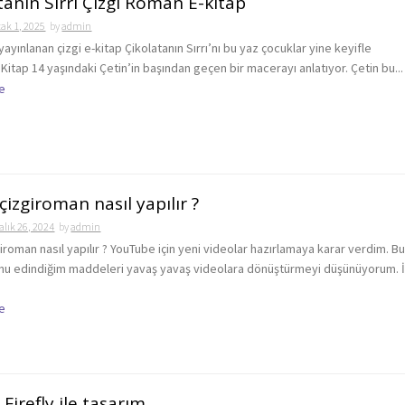
tanın Sırrı Çizgi Roman E-kitap
ak 1, 2025
by
admin
yayınlanan çizgi e-kitap Çikolatanın Sırrı’nı bu yaz çocuklar yine keyifle
itap 14 yaşındaki Çetin’in başından geçen bir macerayı anlatıyor. Çetin bu...
e
 çizgiroman nasıl yapılır ?
alık 26, 2024
by
admin
zgiroman nasıl yapılır ? YouTube için yeni videolar hazırlamaya karar verdim. B
nu edindiğim maddeleri yavaş yavaş videolara dönüştürmeyi düşünüyorum. İ
e
Firefly ile tasarım