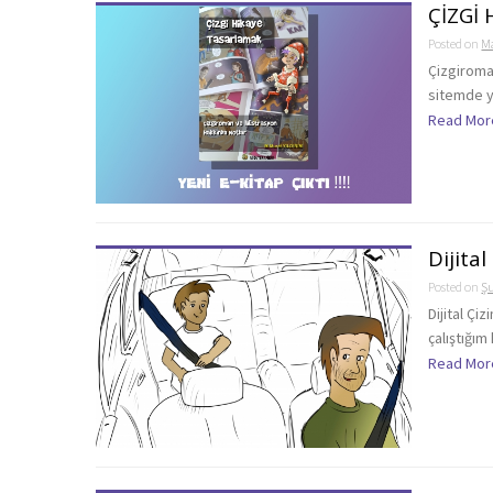
ÇİZGİ
Posted on
Ma
Çizgiroma
sitemde ya
Read Mor
Dijita
Posted on
Şu
Dijital Çi
çalıştığı
Read Mor