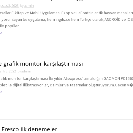
ustos 3, 2023
by
admin
asallar E-kitap ve Mobil Uygulaması Ezop ve LaFontain antik hayvan masalları
e yorumlayan bu uygulama, hem ingilizce hem Türkçe olarak,ANDROİD ve IO
ile popüler...
e
e grafik monitör karşılaştırması
alık 5, 2022
by
admin
rafik monitör karşılaştırması İki yıldır Aliexpress’ten aldığım GAOMON PD156
blet ile dijital illüstrasyonlar, çizimler ve tasarımlar oluşturuyorum.Geçen y�.
e
Fresco ilk denemeler