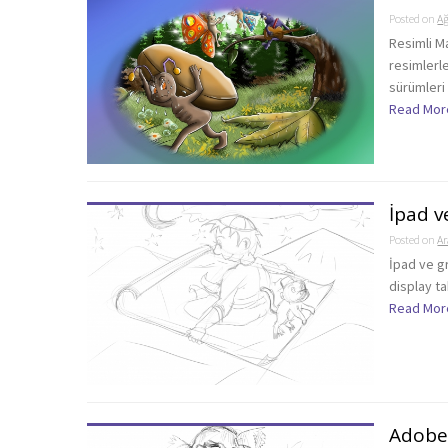
Posted on
Ağ
Resimli M
resimlerl
sürümleri 
Read Mor
İpad v
Posted on
Ar
İpad ve g
display ta
Read Mor
Adobe 