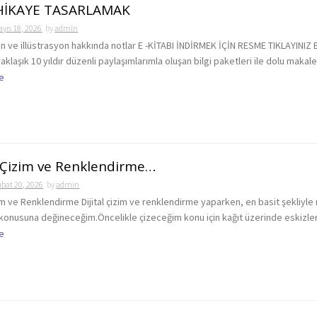
 HİKAYE TASARLAMAK
yıs 18, 2026
by
admin
n ve illüstrasyon hakkında notlar E -KİTABI İNDİRMEK İÇİN RESME TIKLAYINIZ 
klaşık 10 yıldır düzenli paylaşımlarımla oluşan bilgi paketleri ile dolu makalel
e
l Çizim ve Renklendirme…
bat 20, 2026
by
admin
zim ve Renklendirme Dijital çizim ve renklendirme yaparken, en basit şekliyle 
m konusuna değineceğim.Öncelikle çizeceğim konu için kağıt üzerinde eskizler
e