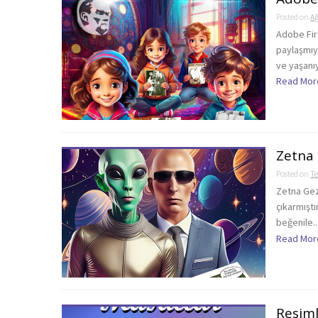
Posted on
Ağ
Adobe Fir
paylaşmıy
ve yaşanıy
Read Mor
Zetna 
Posted on
T
Zetna Gez
çıkarmışt
beğenile..
Read Mor
Resiml