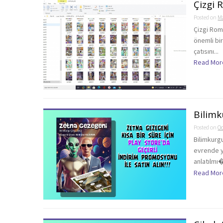
Çizgi
Posted on
Ma
Çizgi Roma
önemli bi
çatısını...
Read Mor
Bilimk
Posted on
Oc
Bilimkurg
evrende y
anlatılmı�
Read Mor