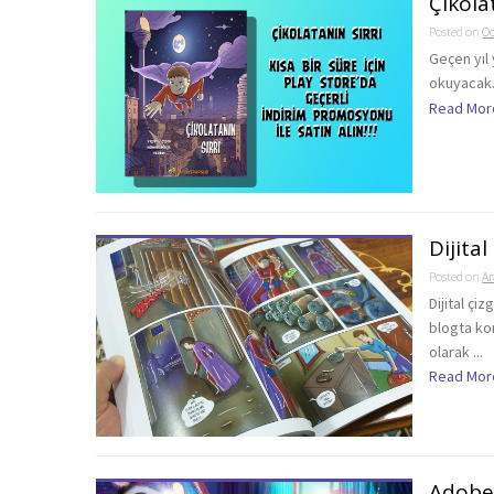
Çikola
Posted on
Oc
Geçen yıl 
okuyacak.K
Read Mor
Dijital
Posted on
Ar
Dijital çi
blogta ko
olarak ...
Read Mor
Adobe 