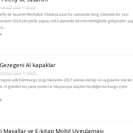
ustos 29, 2024
by
admin
efly ile tasarım Merhaba! Oldukça uzun bir zamandır blog sitemde bir yazı
ordum.2024 yılı içinde yapay zeka alanında devrim niteliğinde gelişmeler ya
o...
e
Gezegeni Aİ kapaklar
emmuz 6, 2024
by
admin
egeni adlı bilimkurgu çizgi hikayemi 2017 yılında ekitap ve uygulama olarak
ım. O günden bu yana yüzlerce okuyucuya ulaştım.Yazdığım bu kurgu öykü
.
e
i Masallar ve E-kitap Mobil Uygulaması