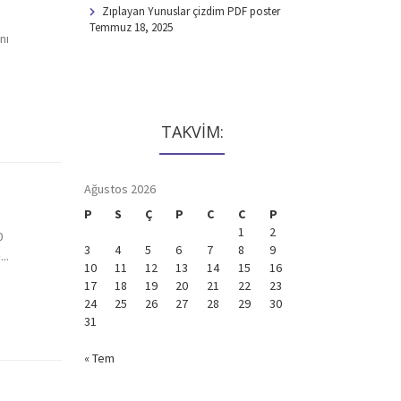
Zıplayan Yunuslar çizdim PDF poster
Temmuz 18, 2025
nı
S
TAKVİM:
Ağustos 2026
P
S
Ç
P
C
C
P
1
2
0
3
4
5
6
7
8
9
..
10
11
12
13
14
15
16
17
18
19
20
21
22
23
24
25
26
27
28
29
30
31
« Tem