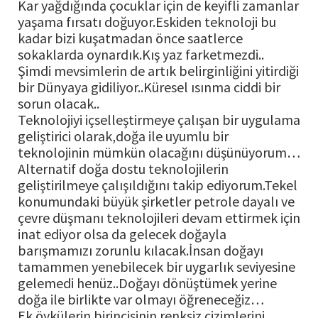
Kar yağdığında çocuklar için de keyifli zamanlar
yaşama fırsatı doğuyor.Eskiden teknoloji bu
kadar bizi kuşatmadan önce saatlerce
sokaklarda oynardık.Kış yaz farketmezdi..
Şimdi mevsimlerin de artık belirginliğini yitirdiği
bir Dünyaya gidiliyor..Küresel ısınma ciddi bir
sorun olacak..
Teknolojiyi içselleştirmeye çalışan bir uygulama
geliştirici olarak,doğa ile uyumlu bir
teknolojinin mümkün olacağını düşünüyorum…
Alternatif doğa dostu teknolojilerin
geliştirilmeye çalışıldığını takip ediyorum.Tekel
konumundaki büyük şirketler petrole dayalı ve
çevre düşmanı teknolojileri devam ettirmek için
inat ediyor olsa da gelecek doğayla
barışmamızı zorunlu kılacak.İnsan doğayı
tamammen yenebilecek bir uygarlık seviyesine
gelemedi henüz..Doğayı dönüştümek yerine
doğa ile birlikte var olmayı öğreneceğiz…
Ek öykülerin birincisinin renksiz çizimlerini