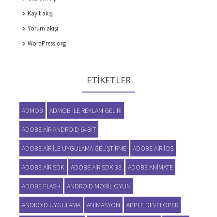
Kayıt akışı
Yorum akışı
WordPress.org
ETIKETLER
ADMOB
ADMOB ILE REKLAM GELIRI
ADOBE AIR ANDROID 64BIT
ADOBE AIR ILE UYGULAMA GELIŞTIRME
ADOBE AIR IOS
ADOBE AIR SDK
ADOBE AIR SDK 33
ADOBE ANIMATE
ADOBE FLASH
ANDROID MOBIL OYUN
ANDROID UYGULAMA
ANIMASYON
APPLE DEVELOPER