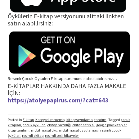
Öykülerin E-kitap versiyonunu alttaki linkten
satın alabilirsiniz:
Resimli Çocuk Öyküleri E-kitap sürümünü satınalabilrisiniz…
E-KİTAPLAR HAKKINDA DAHA FAZLA MAKALE
İÇİN:
https://atolyepapirus.com/?cat=643
Posted in
E-kitap
,
Kategorilenmemiş
,
kitap yayınlama
,
tanıtım
Tagged
çocuk
kitapları
,
çocuk öyküleri
,
ekitap hazırlığı
,
ekitap satın al
,
google play kitaplar
,
kitap tanıtımı
,
mobil masal oku
,
mobil masal uygulaması
,
resimli çocuk
öyküleri
,
resimli ekitap
,
resimli sesli hikayeler