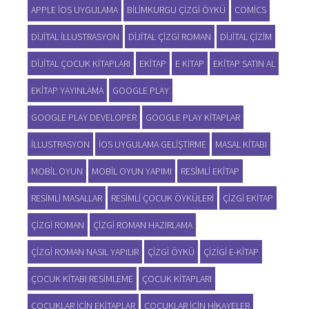
APPLE IOS UYGULAMA
BILIMKURGU ÇIZGI ÖYKÜ
COMICS
DIJITAL ILLUSTRASYON
DIJITAL ÇIZGI ROMAN
DIJITAL ÇIZIM
DIJITAL ÇOCUK KITAPLARI
EKITAP
E KITAP
EKITAP SATIN AL
EKITAP YAYINLAMA
GOOGLE PLAY
GOOGLE PLAY DEVELOPER
GOOGLE PLAY KITAPLAR
ILLUSTRASYON
IOS UYGULAMA GELIŞTIRME
MASAL KITABI
MOBIL OYUN
MOBIL OYUN YAPIMI
RESIMLI EKITAP
RESIMLI MASALLAR
RESIMLI ÇOCUK ÖYKÜLERI
ÇIZGI EKITAP
ÇIZGI ROMAN
ÇIZGI ROMAN HAZIRLAMA
ÇIZGI ROMAN NASIL YAPILIR
ÇIZGI ÖYKÜ
ÇIZIGI E-KITAP
ÇOCUK KITABI RESIMLEME
ÇOCUK KITAPLARI
ÇOCUKLAR IÇIN EKITAPLAR
ÇOCUKLAR IÇIN HIKAYELER