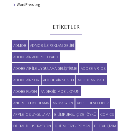
WordPress.org
ETIKETLER
ADMOB
ADMOB ILE REKLAM GELIRI
ADOBE AIR ANDROID 64BIT
ADOBE AIR ILE UYGULAMA GELIŞTIRME
ADOBE AIR IOS
ADOBE AIR SDK
ADOBE AIR SDK 33
ADOBE ANIMATE
ADOBE FLASH
ANDROID MOBIL OYUN
ANDROID UYGULAMA
ANIMASYON
APPLE DEVELOPER
APPLE IOS UYGULAMA
BILIMKURGU ÇIZGI ÖYKÜ
COMICS
DIJITAL ILLUSTRASYON
DIJITAL ÇIZGI ROMAN
DIJITAL ÇIZIM