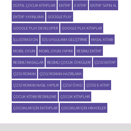
DIJITAL ÇOCUK KITAPLARI
EKITAP
E KITAP
EKITAP SATIN AL
EKITAP YAYINLAMA
GOOGLE PLAY
GOOGLE PLAY DEVELOPER
GOOGLE PLAY KITAPLAR
ILLUSTRASYON
IOS UYGULAMA GELIŞTIRME
MASAL KITABI
MOBIL OYUN
MOBIL OYUN YAPIMI
RESIMLI EKITAP
RESIMLI MASALLAR
RESIMLI ÇOCUK ÖYKÜLERI
ÇIZGI EKITAP
ÇIZGI ROMAN
ÇIZGI ROMAN HAZIRLAMA
ÇIZGI ROMAN NASIL YAPILIR
ÇIZGI ÖYKÜ
ÇIZIGI E-KITAP
ÇOCUK KITABI RESIMLEME
ÇOCUK KITAPLARI
ÇOCUKLAR IÇIN EKITAPLAR
ÇOCUKLAR IÇIN HIKAYELER