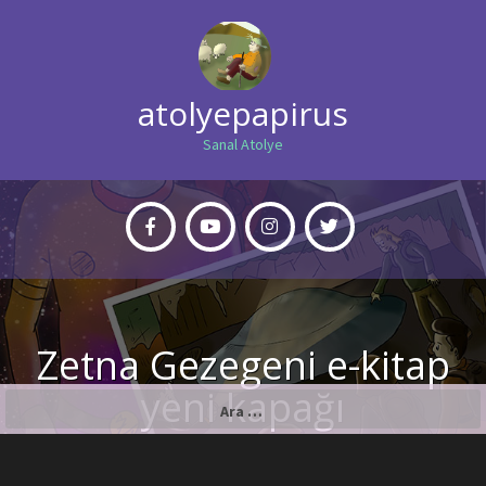
atolyepapirus
Sanal Atolye
Zetna Gezegeni e-kitap
yeni kapağı
Arama: