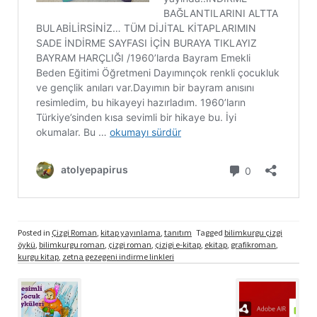
Posted in
Çizgi Roman
,
kitap yayınlama
,
tanıtım
Tagged
bilimkurgu çizgi
öykü
,
bilimkurgu roman
,
çizgi roman
,
çizigi e-kitap
,
ekitap
,
grafikroman
,
kurgu kitap
,
zetna gezegeni indirme linkleri
Post
navigation