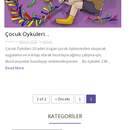
Çocuk Öyküleri…
Posted on
Ekim 9, 2019
by
admin
Çocuk Öyküleri 10 adet özgün çocuk öyküsünden oluşacak
uygulama ve e-kitap olarak hazırlayacağımız çalışma için,
illustrasyonlar hazırlayıp renklendiriyorum… Bu öyküler 198...
Read More
2 of 2
« Önceki
1
2
KATEGORİLER