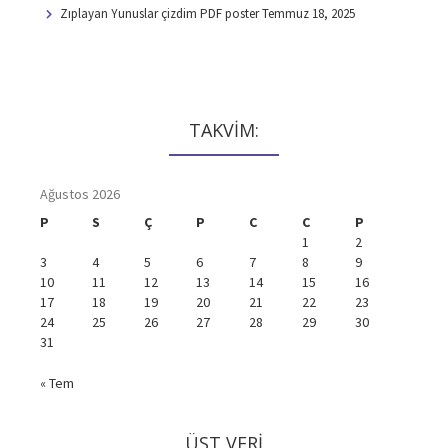
Zıplayan Yunuslar çizdim PDF poster
Temmuz 18, 2025
TAKVİM:
Ağustos 2026
P
S
Ç
P
C
C
P
1
2
3
4
5
6
7
8
9
10
11
12
13
14
15
16
17
18
19
20
21
22
23
24
25
26
27
28
29
30
31
« Tem
ÜST VERI