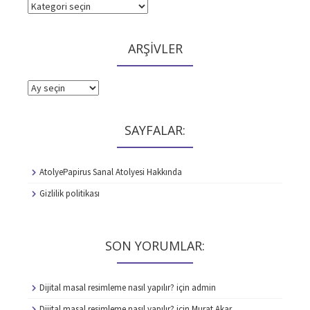
KATEGORİLER
ARŞİVLER
ARŞİVLER
SAYFALAR:
AtolyePapirus Sanal Atolyesi Hakkında
Gizlilik politikası
SON YORUMLAR:
Dijital masal resimleme nasıl yapılır?
için
admin
Dijital masal resimleme nasıl yapılır?
için
Murat Akar