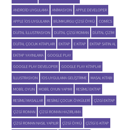
ANDROID UYGULAMA
ANIMASYON
APPLE DEVELOPER
APPLE IOS UYGULAMA
BILIMKURGU ÇIZGI ÖYKÜ
COMICS
DIJITAL ILLUSTRASYON
DIJITAL ÇIZGI ROMAN
DIJITAL ÇIZIM
DIJITAL ÇOCUK KITAPLARI
EKITAP
E KITAP
EKITAP SATIN AL
EKITAP YAYINLAMA
GOOGLE PLAY
GOOGLE PLAY DEVELOPER
GOOGLE PLAY KITAPLAR
ILLUSTRASYON
IOS UYGULAMA GELIŞTIRME
MASAL KITABI
MOBIL OYUN
MOBIL OYUN YAPIMI
RESIMLI EKITAP
RESIMLI MASALLAR
RESIMLI ÇOCUK ÖYKÜLERI
ÇIZGI EKITAP
ÇIZGI ROMAN
ÇIZGI ROMAN HAZIRLAMA
ÇIZGI ROMAN NASIL YAPILIR
ÇIZGI ÖYKÜ
ÇIZIGI E-KITAP