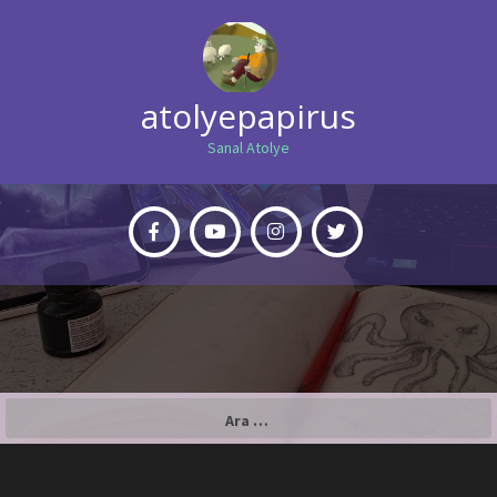
atolyepapirus
Sanal Atolye
Arama: