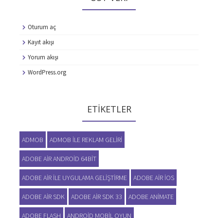
Oturum aç
Kayıt akışı
Yorum akışı
WordPress.org
ETIKETLER
ADMOB
ADMOB ILE REKLAM GELIRI
ADOBE AIR ANDROID 64BIT
ADOBE AIR ILE UYGULAMA GELIŞTIRME
ADOBE AIR IOS
ADOBE AIR SDK
ADOBE AIR SDK 33
ADOBE ANIMATE
ADOBE FLASH
ANDROID MOBIL OYUN