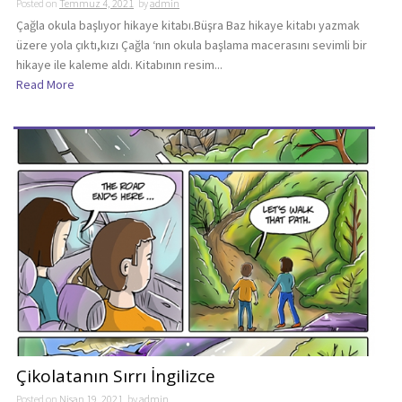
Posted on
Temmuz 4, 2021
by
admin
Çağla okula başlıyor hikaye kitabı.Büşra Baz hikaye kitabı yazmak
üzere yola çıktı,kızı Çağla ‘nın okula başlama macerasını sevimli bir
hikaye ile kaleme aldı. Kitabının resim...
Read More
Çikolatanın Sırrı İngilizce
Posted on
Nisan 19, 2021
by
admin