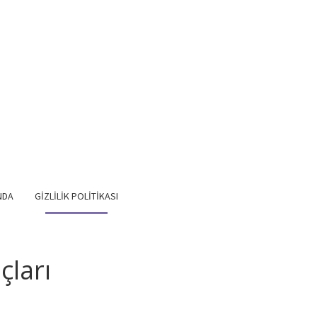
NDA
GIZLILIK POLITIKASI
çları