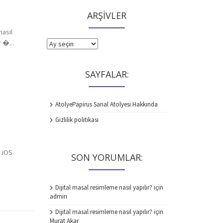
ARŞİVLER
nasıl
 �...
ARŞİVLER
SAYFALAR:
AtolyePapirus Sanal Atolyesi Hakkında
Gizlilik politikası
 iOS
SON YORUMLAR:
Dijital masal resimleme nasıl yapılır?
için
admin
Dijital masal resimleme nasıl yapılır?
için
Murat Akar