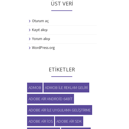
ÜST VERI
Oturum aç
Kayıt akışı
Yorum akışı
WordPress.org
ETIKETLER
ADMOB
ADMOB ILE REKLAM GELIRI
ADOBE AIR ANDROID 64BIT
ADOBE AIR ILE UYGULAMA GELIŞTIRME
ADOBE AIR IOS
ADOBE AIR SDK