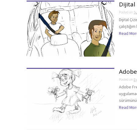
Dijita
Posted on
Şu
Dijital Çi
çalıştığı
Read Mor
Adobe 
Posted on
Ey
Adobe Fr
uygulamad
sürümünün 
Read Mor