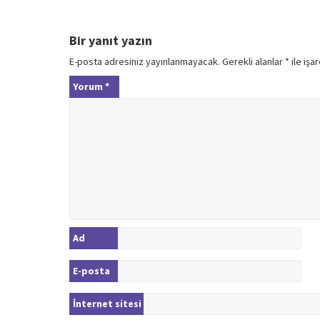
Bir yanıt yazın
E-posta adresiniz yayınlanmayacak.
Gerekli alanlar
*
ile işa
Yorum
*
Ad
E-posta
İnternet sitesi