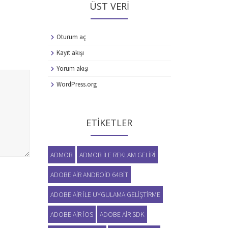
ÜST VERI
Oturum aç
Kayıt akışı
Yorum akışı
WordPress.org
ETIKETLER
ADMOB
ADMOB ILE REKLAM GELIRI
ADOBE AIR ANDROID 64BIT
ADOBE AIR ILE UYGULAMA GELIŞTIRME
ADOBE AIR IOS
ADOBE AIR SDK