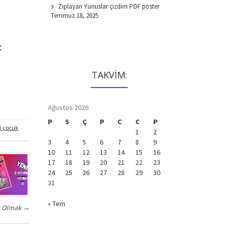
Zıplayan Yunuslar çizdim PDF poster
Temmuz 18, 2025
:
TAKVİM:
Ağustos 2026
P
S
Ç
P
C
C
P
i çocuk
1
2
3
4
5
6
7
8
9
10
11
12
13
14
15
16
17
18
19
20
21
22
23
24
25
26
27
28
29
30
31
« Tem
k Olmak
→