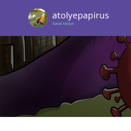
atolyepapirus
Sanal Atolye