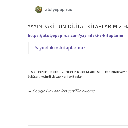
YAYINDAKİ TÜM DİJİTAL KİTAPLARIMIZ H
https://atolyepapirus.com/yayindaki-e-kitaplarim
Yayındaki e-kitaplarımız
Posted in
Bilgilendirme yazıları
,
E-kitap
,
Kitap resimleme
,
kitap yayı
öyküleri
,
resimli ekitap
,
yeni ekitaplar
Post
navigation
←
Google Play aab için sertifika ekleme