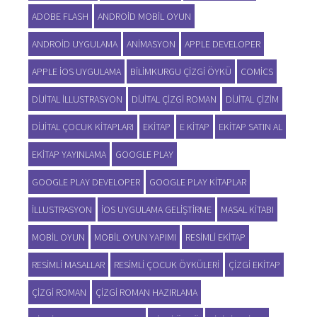
ADOBE FLASH
ANDROID MOBIL OYUN
ANDROID UYGULAMA
ANIMASYON
APPLE DEVELOPER
APPLE IOS UYGULAMA
BILIMKURGU ÇIZGI ÖYKÜ
COMICS
DIJITAL ILLUSTRASYON
DIJITAL ÇIZGI ROMAN
DIJITAL ÇIZIM
DIJITAL ÇOCUK KITAPLARI
EKITAP
E KITAP
EKITAP SATIN AL
EKITAP YAYINLAMA
GOOGLE PLAY
GOOGLE PLAY DEVELOPER
GOOGLE PLAY KITAPLAR
ILLUSTRASYON
IOS UYGULAMA GELIŞTIRME
MASAL KITABI
MOBIL OYUN
MOBIL OYUN YAPIMI
RESIMLI EKITAP
RESIMLI MASALLAR
RESIMLI ÇOCUK ÖYKÜLERI
ÇIZGI EKITAP
ÇIZGI ROMAN
ÇIZGI ROMAN HAZIRLAMA