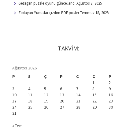
Gezegen puzzle oyunu güncellendi
Ağustos 2, 2025
Zıplayan Yunuslar çizdim PDF poster
Temmuz 18, 2025
TAKVİM:
Ağustos 2026
P
S
Ç
P
C
C
P
1
2
3
4
5
6
7
8
9
10
11
12
13
14
15
16
17
18
19
20
21
22
23
24
25
26
27
28
29
30
31
« Tem