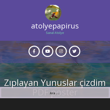
atolyepapirus
Sanal Atolye
Zıplayan Yunuslar çizdim
PDF poster
Arama: