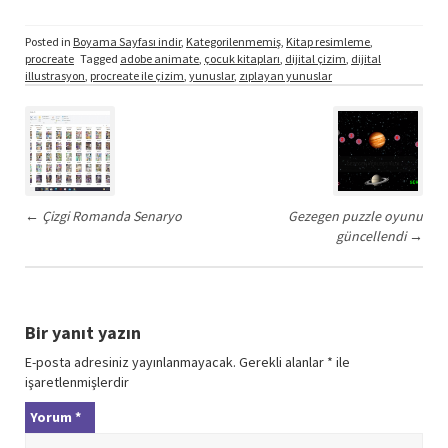
Posted in
Boyama Sayfası indir
,
Kategorilenmemiş
,
Kitap resimleme
,
procreate
Tagged
adobe animate
,
çocuk kitapları
,
dijital çizim
,
dijital
illustrasyon
,
procreate ile çizim
,
yunuslar
,
zıplayan yunuslar
Post
navigation
←
Çizgi Romanda Senaryo
Gezegen puzzle oyunu
güncellendi
→
Bir yanıt yazın
E-posta adresiniz yayınlanmayacak.
Gerekli alanlar
*
ile
işaretlenmişlerdir
Yorum
*