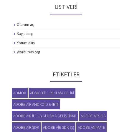
ÜST VERI
Oturum aç
Kayıt akışı
Yorum akışı
WordPress.org
ETIKETLER
ADMOB
ADMOB ILE REKLAM GELIRI
ADOBE AIR ANDROID 64BIT
ADOBE AIR ILE UYGULAMA GELIŞTIRME
ADOBE AIR IOS
ADOBE AIR SDK
ADOBE AIR SDK 33
ADOBE ANIMATE