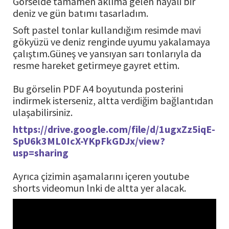
Görselde tamamen aklıma gelen hayali bir
deniz ve gün batımı tasarladım.
Soft pastel tonlar kullandığım resimde mavi
gökyüzü ve deniz renginde uyumu yakalamaya
çalıştım.Güneş ve yansıyan sarı tonlarıyla da
resme hareket getirmeye gayret ettim.
Bu görselin PDF A4 boyutunda posterini
indirmek isterseniz, altta verdiğim bağlantıdan
ulaşabilirsiniz.
https://drive.google.com/file/d/1ugxZz5iqE-
SpU6k3ML0IcX-YKpFkGDJx/view?
usp=sharing
Ayrıca çizimin aşamalarını içeren youtube
shorts videomun lnki de altta yer alacak.