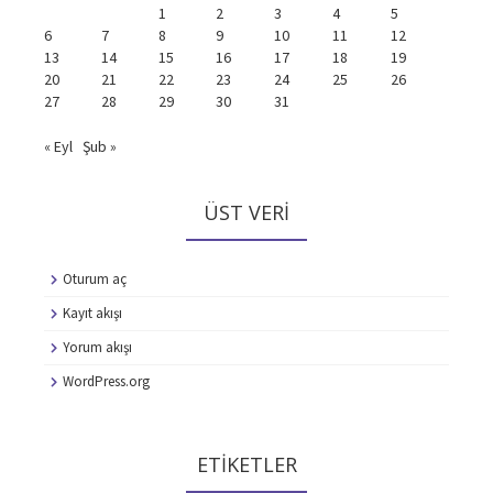
1
2
3
4
5
6
7
8
9
10
11
12
13
14
15
16
17
18
19
20
21
22
23
24
25
26
27
28
29
30
31
« Eyl
Şub »
ÜST VERI
Oturum aç
Kayıt akışı
Yorum akışı
WordPress.org
ETIKETLER