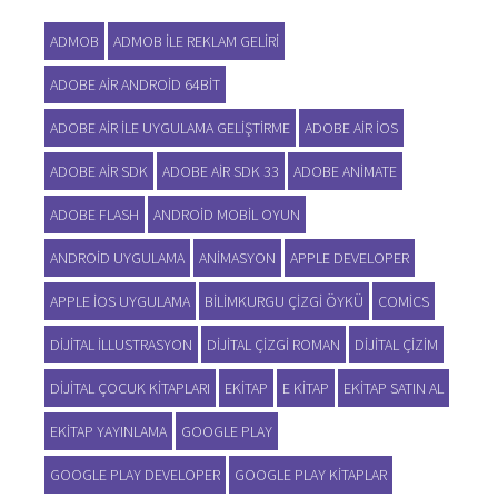
ADMOB
ADMOB ILE REKLAM GELIRI
ADOBE AIR ANDROID 64BIT
ADOBE AIR ILE UYGULAMA GELIŞTIRME
ADOBE AIR IOS
ADOBE AIR SDK
ADOBE AIR SDK 33
ADOBE ANIMATE
ADOBE FLASH
ANDROID MOBIL OYUN
ANDROID UYGULAMA
ANIMASYON
APPLE DEVELOPER
APPLE IOS UYGULAMA
BILIMKURGU ÇIZGI ÖYKÜ
COMICS
DIJITAL ILLUSTRASYON
DIJITAL ÇIZGI ROMAN
DIJITAL ÇIZIM
DIJITAL ÇOCUK KITAPLARI
EKITAP
E KITAP
EKITAP SATIN AL
EKITAP YAYINLAMA
GOOGLE PLAY
GOOGLE PLAY DEVELOPER
GOOGLE PLAY KITAPLAR