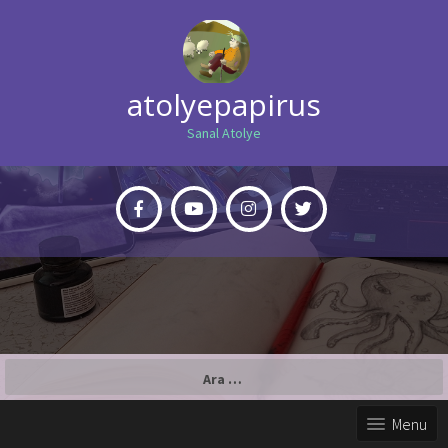
atolyepapirus
Sanal Atolye
Arama:
Menu