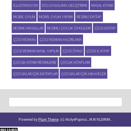
ILLUSTRASYON
IOS UYGULAMA GELIŞTIRME
MASAL KITABI
MOBIL OYUN
MOBIL OYUN YAPIMI
RESIMLI EKITAP
RESIMLI MASALLAR
RESIMLI ÇOCUK ÖYKÜLERI
ÇIZGI EKITAP
ÇIZGI ROMAN
ÇIZGI ROMAN HAZIRLAMA
ÇIZGI ROMAN NASIL YAPILIR
ÇIZGI ÖYKÜ
ÇIZIGI E-KITAP
ÇOCUK KITABI RESIMLEME
ÇOCUK KITAPLARI
ÇOCUKLAR IÇIN EKITAPLAR
ÇOCUKLAR IÇIN HIKAYELER
Powered by
Plum Theme
.
(c) AtolyePapirus...M.M.YILDIRIM...