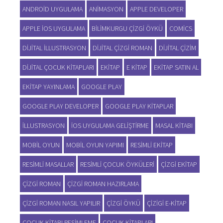
ANDROID UYGULAMA
ANIMASYON
APPLE DEVELOPER
APPLE IOS UYGULAMA
BILIMKURGU ÇIZGI ÖYKÜ
COMICS
DIJITAL ILLUSTRASYON
DIJITAL ÇIZGI ROMAN
DIJITAL ÇIZIM
DIJITAL ÇOCUK KITAPLARI
EKITAP
E KITAP
EKITAP SATIN AL
EKITAP YAYINLAMA
GOOGLE PLAY
GOOGLE PLAY DEVELOPER
GOOGLE PLAY KITAPLAR
ILLUSTRASYON
IOS UYGULAMA GELIŞTIRME
MASAL KITABI
MOBIL OYUN
MOBIL OYUN YAPIMI
RESIMLI EKITAP
RESIMLI MASALLAR
RESIMLI ÇOCUK ÖYKÜLERI
ÇIZGI EKITAP
ÇIZGI ROMAN
ÇIZGI ROMAN HAZIRLAMA
ÇIZGI ROMAN NASIL YAPILIR
ÇIZGI ÖYKÜ
ÇIZIGI E-KITAP
ÇOCUK KITABI RESIMLEME
ÇOCUK KITAPLARI