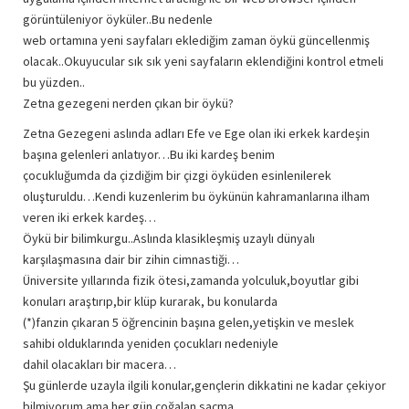
görüntüleniyor öyküler..Bu nedenle
web ortamına yeni sayfaları eklediğim zaman öykü güncellenmiş
olacak..Okuyucular sık sık yeni sayfaların eklendiğini kontrol etmeli
bu yüzden..
Zetna gezegeni nerden çıkan bir öykü?
Zetna Gezegeni aslında adları Efe ve Ege olan iki erkek kardeşin
başına gelenleri anlatıyor…Bu iki kardeş benim
çocukluğumda da çizdiğim bir çizgi öyküden esinlenilerek
oluşturuldu…Kendi kuzenlerim bu öykünün kahramanlarına ilham
veren iki erkek kardeş…
Öykü bir bilimkurgu..Aslında klasikleşmiş uzaylı dünyalı
karşılaşmasına dair bir zihin cimnastiği…
Üniversite yıllarında fizik ötesi,zamanda yolculuk,boyutlar gibi
konuları araştırıp,bir klüp kurarak, bu konularda
(*)fanzin çıkaran 5 öğrencinin başına gelen,yetişkin ve meslek
sahibi olduklarında yeniden çocukları nedeniyle
dahil olacakları bir macera…
Şu günlerde uzayla ilgili konular,gençlerin dikkatini ne kadar çekiyor
bilmiyorum ama her gün çoğalan saçma,