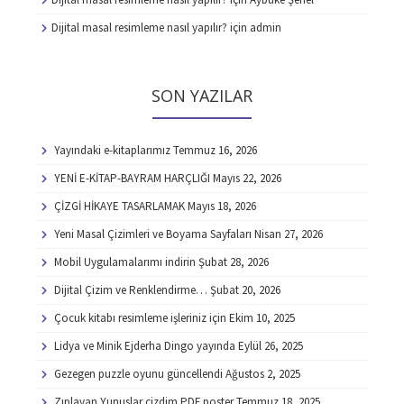
Dijital masal resimleme nasıl yapılır?
için
admin
SON YAZILAR
Yayındaki e-kitaplarımız
Temmuz 16, 2026
YENİ E-KİTAP-BAYRAM HARÇLIĞI
Mayıs 22, 2026
ÇİZGİ HİKAYE TASARLAMAK
Mayıs 18, 2026
Yeni Masal Çizimleri ve Boyama Sayfaları
Nisan 27, 2026
Mobil Uygulamalarımı indirin
Şubat 28, 2026
Dijital Çizim ve Renklendirme…
Şubat 20, 2026
Çocuk kitabı resimleme işleriniz için
Ekim 10, 2025
Lidya ve Minik Ejderha Dingo yayında
Eylül 26, 2025
Gezegen puzzle oyunu güncellendi
Ağustos 2, 2025
Zıplayan Yunuslar çizdim PDF poster
Temmuz 18, 2025