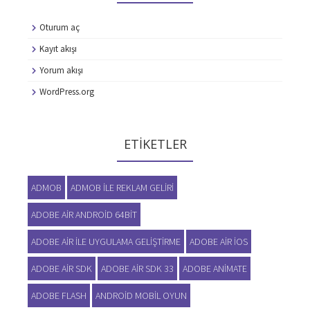
Oturum aç
Kayıt akışı
Yorum akışı
WordPress.org
ETIKETLER
ADMOB
ADMOB ILE REKLAM GELIRI
ADOBE AIR ANDROID 64BIT
ADOBE AIR ILE UYGULAMA GELIŞTIRME
ADOBE AIR IOS
ADOBE AIR SDK
ADOBE AIR SDK 33
ADOBE ANIMATE
ADOBE FLASH
ANDROID MOBIL OYUN