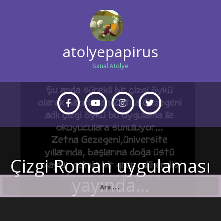
atolyepapirus
Sanal Atolye
Çizgi Roman uygulaması
yayında…
Arama: