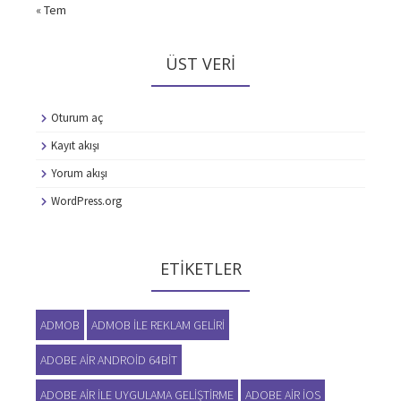
« Tem
ÜST VERI
Oturum aç
Kayıt akışı
Yorum akışı
WordPress.org
ETIKETLER
ADMOB
ADMOB ILE REKLAM GELIRI
ADOBE AIR ANDROID 64BIT
ADOBE AIR ILE UYGULAMA GELIŞTIRME
ADOBE AIR IOS