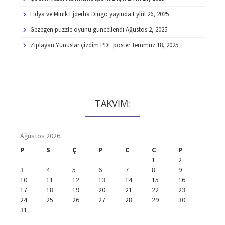
Lidya ve Minik Ejderha Dingo yayında
Eylül 26, 2025
Gezegen puzzle oyunu güncellendi
Ağustos 2, 2025
Zıplayan Yunuslar çizdim PDF poster
Temmuz 18, 2025
TAKVİM:
Ağustos 2026
P
S
Ç
P
C
C
P
1
2
3
4
5
6
7
8
9
10
11
12
13
14
15
16
17
18
19
20
21
22
23
24
25
26
27
28
29
30
31