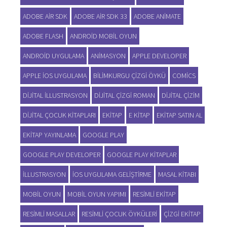
ADOBE AIR SDK
ADOBE AIR SDK 33
ADOBE ANIMATE
ADOBE FLASH
ANDROID MOBIL OYUN
ANDROID UYGULAMA
ANIMASYON
APPLE DEVELOPER
APPLE IOS UYGULAMA
BILIMKURGU ÇIZGI ÖYKÜ
COMICS
DIJITAL ILLUSTRASYON
DIJITAL ÇIZGI ROMAN
DIJITAL ÇIZIM
DIJITAL ÇOCUK KITAPLARI
EKITAP
E KITAP
EKITAP SATIN AL
EKITAP YAYINLAMA
GOOGLE PLAY
GOOGLE PLAY DEVELOPER
GOOGLE PLAY KITAPLAR
ILLUSTRASYON
IOS UYGULAMA GELIŞTIRME
MASAL KITABI
MOBIL OYUN
MOBIL OYUN YAPIMI
RESIMLI EKITAP
RESIMLI MASALLAR
RESIMLI ÇOCUK ÖYKÜLERI
ÇIZGI EKITAP