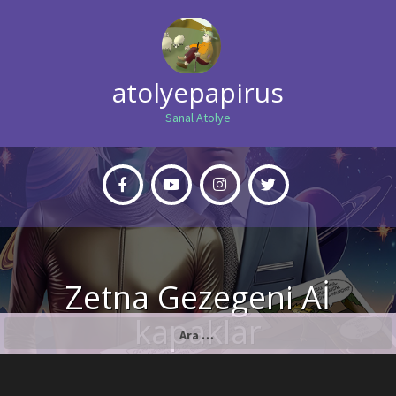
atolyepapirus
Sanal Atolye
Zetna Gezegeni Aİ
kapaklar
Arama: