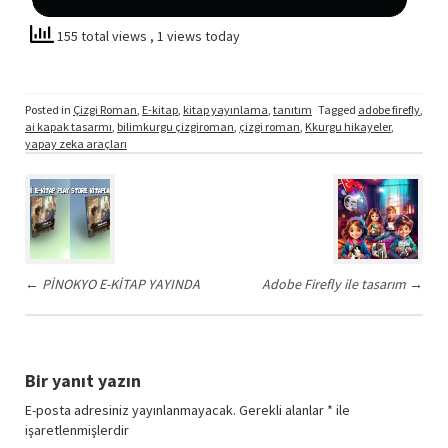
155 total views
, 1 views today
Posted in
Çizgi Roman
,
E-kitap
,
kitap yayınlama
,
tanıtım
Tagged
adobe firefly
,
ai kapak tasarmı
,
bilimkurgu çizgiroman
,
çizgi roman
,
Kkurgu hikayeler
,
yapay zeka araçları
Post
navigation
←
PİNOKYO E-KİTAP YAYINDA
Adobe Firefly ile tasarım
→
Bir yanıt yazın
E-posta adresiniz yayınlanmayacak.
Gerekli alanlar
*
ile
işaretlenmişlerdir